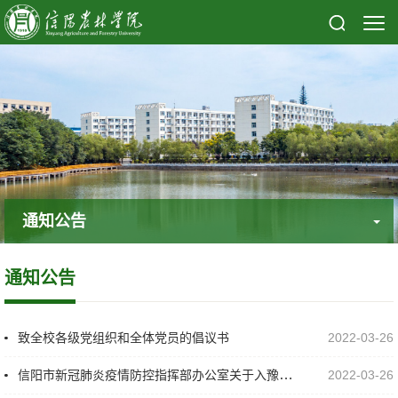
通知公告
通知公告
致全校各级党组织和全体党员的倡议书
2022-03-26
信阳市新冠肺炎疫情防控指挥部办公室关于入豫返豫人员、省内中高风险地区所在城市入信返信人...
2022-03-26