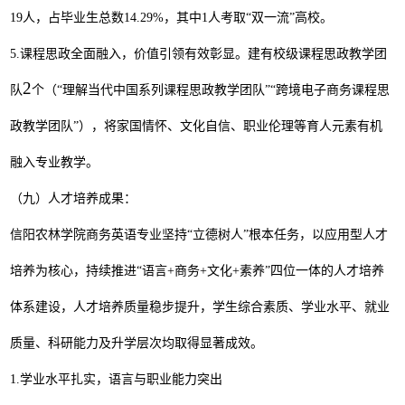
19
人，占毕业生总数
14.29%
，其中
1
人考取
“
双一流
”
高校。
5.
课程思政全面融入，价值引领有效彰显。建有校级课程思政教学团
2
队
个（
“
理解当代中国系列课程思政教学团队
”“
跨境电子商务课程思
政教学团队
”
），将家国情怀、文化自信、职业伦理等育人元素有机
融入专业教学。
（九）人才培养成果
：
信阳农林学院商务英语专业坚持
“
立德树人
”
根本任务，以应用型人才
培养为核心，持续推进
“
语言
+
商务
+
文化
+
素养
”
四位一体的人才培养
体系建设，人才培养质量稳步提升，学生综合素质、学业水平、就业
质量、科研能力及升学层次均取得显著成效。
1.
学业水平扎实，语言与职业能力突出