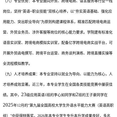
（八）专业优势：本专业面向外贸、跨境电商、语言服务等行业一线
岗位，坚持
“
英语
+
职业技能
”
双核心培养，以
“
夯实英语基础、强化应
用能力、突出职业导向
”
为原则构建课程体系，精准匹配跨境电商运
营、外贸业务员、涉外客服等岗位的核心能力要求。学院建有标准化
语音实训室、跨境电商模拟实训室，配备亿学跨境电商实战平台，可
开展外贸函电撰写、跨境平台运营、商务谈判演练、跨境直播实操等
全流程模拟教学。
（九）人才培养成果：本专业坚持以就业为导向、以能力为核心，人
才培养成效显著。近三年，本专业学生在全国各类技能竞赛中屡获佳
23
2
绩。其中，
级应用英语
1
班的李心如同学
和
班的王子豪同学
在
2025
年
12
月的
“
第九届全国高校大学生外语水平能力大赛（英语高职
组）
”
中获得特等奖。
2026
年本专业
学生
专升本
升学成果良好
，多名