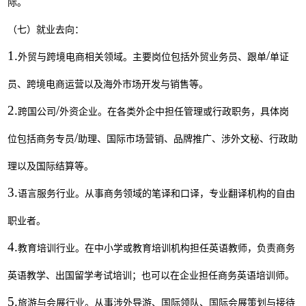
际
。
（七）就业去向
：
1.
/
外贸与跨境电商相关领域。主要岗位包括外贸业务员、跟单
单证
员、跨境电商运营以及海外市场开发与销售等。
2.
/
跨国公司
外资企业
。
在各类外企中担任管理或行政职务
，
具体岗
/
位包括商务专员
助理、国际市场营销
、
品牌推广、涉外文秘
、
行政助
理以及国际结算等。
3.
语言服务行业
。
从事商务领域的笔译和口译，专业翻译机构
的
自由
职业者。
4.
教育培训行业
。
在中小学或教育培训机构担任英语教师，负责商务
英语教学、出国留学考试培训；也可以在企业担任商务英语培训师。
5.
旅游与会展行业
。
从事涉外导游
、
国际领队、国际会展策划与接待