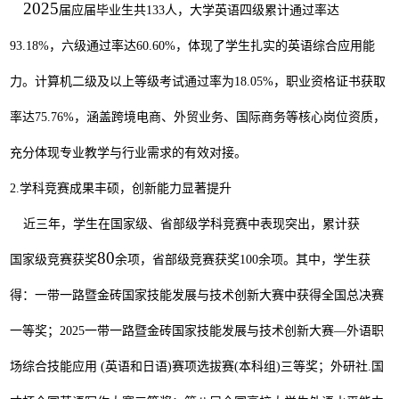
2025
届应届毕业生共
133
人，大学英语四级累计通过率达
93.18%
，六级通过率达
60.60%
，体现了学生扎实的英语综合应用能
力。计算机二级及以上等级考试通过率为
18.05%
，职业资格证书获取
率达
75.76%
，涵盖跨境电商、外贸业务、国际商务等核心岗位资质，
充分体现专业教学与行业需求的有效对接。
2.
学科竞赛成果丰硕，创新能力显著提升
近三年，学生在国家级、省部级学科竞赛中表现突出，累计获
80
国家级竞赛获奖
余项，省部级竞赛获奖
100
余项。其中，学生获
得：一带一路暨金砖国家技能发展与技术创新大赛中获得全国总决赛
一等奖；
2025
一带一路暨金砖国家技能发展与技术创新大赛
—
外语职
场综合技能应用
(
英语和日语
)
赛项选拔赛
(
本科组
)
三等奖；外研社
.
国