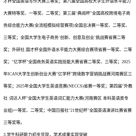
才杯全国英语写作大赛三等奖；第八届全国高校大学生外语水平能力
大赛特等奖、一等奖、二等奖；第三届
“
典阅杯
”
全国高校跨境电子商
务综合能力大赛
(
全流程模拟经营赛项
)
全国总决赛一等奖、二等奖、
三等奖；全国大学生电子商务
‘
创新、创意及创业
’
挑战赛省赛二等
奖；外研社
.
国才杯全国外语水平能力大赛综合赛项省赛一等奖、二等
奖；
“
亿学杯
”
全国商务英语实践技能大赛省赛二等奖、三等奖；
2025
年
ICAN
大学生创新创业大赛
“
亿学杯
”
跨境数字营销挑战赛河南赛区三
等奖；
2025
年全国大学生英语竞赛
(NECCS)
省赛一等奖；第四届
“
外教
社
·
词达人杯
”
全国大学生英语词汇能力大赛
(
河南赛区 本科英语类专
业组
)
一等奖、二等奖；中国日报社
“21
世纪杯
”
全国英语演讲比赛省赛
三等奖等。
3.
学生科研能力初步显现，学术成果实现突破