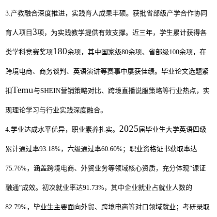
3.
产教融合深度推进，实践育人成果丰硕。获批省部级产学合作协同
3
育人项目
项，为实践教学提供有效支撑。近三年，学生累计获得各
180
类学科竞
赛奖项
余项，其中国家级
80
余项、省部级
100
余项，在
跨境电商、商务谈判、英语演讲等赛事
中屡获佳绩。毕业论文选题紧
Temu
扣
与
SHEIN
营销策略对比、跨境直播说服策略等行业热点，实
现理论学习与行业实践深度融合。
2025
4.
学业达成水平优异，职业素养扎实。
届毕业生大学英语四级
累计通过率
93.18%
，六级通过率
60.60%
；职业资格证书获取率达
75.76%
，涵盖跨境电商、外贸业务等领域核心资质，充分体现
“
课证
融通
”
成效。初次就业率达
91.73%
，其中企业就业占就业人数的
82.79%
，毕业生主要面向外贸、跨境电商等对口领域就业；考研录取