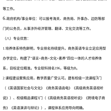
等工作。
6.
/
政府机构
事业单位：可以报考海关、商务局、外事办、边防等部
门的公务员，从事涉外经济管理、翻译、文化交流等工作。
（八）专业优势
：
1.
培养体系特色鲜明，专业排名持续提升。商务英语专业立足应用型
办学定位，构建了
“
语言
+
商务
+
文化
+
素养
”
四位一体的人才培养体
系，目标定位精准。专业软科排名
196
，等级为
B
。
3
2.
课程建设聚焦应用，教学质量广受认可。建有校级一流课程
门
（《英语国家社会与文化》《商务英语函电》《高级商务英语视听
说》）、校级精品课程
3
门（《高级商务英语视听说》《跨境电子商
务》《英语演讲与辩论》），课程体系应用导向明确。