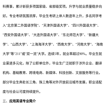
科赛事，累计斩获多项国家级、省部级奖项。升学与就业质量稳步向
好。专业考研氛围浓厚，毕业生考研上岸人数逐年上升，多名同学考
入
“
北京第二外国语学院
”
、
“
天津外国语大学
”
、
“
四川外国语大学
”
、
“
西安外国语大学
”
、
“
大连外国语大学
”
、
“
东北师范大学
”
、
“
新疆大
学
”
、
“
山西大学
”
、
“
上海海洋大学
”
、
“
西南大学
”
、
“
河南大学
”
、
“
海南
大学
”
等
“211”
或
“
双一流
”
大学。连续
5
年，就业率超过
90%
。毕业生就
业渠道多元化，除了公职单位外，毕业生广泛就职于涉外企业、翻译
机构、基础教育、跨境电商、新媒体、科技创新、文旅服务等行业。
部分毕业生奔赴长三角、珠三角等对外开放前沿城市发展，职业适配
度与社会认可度持续提升。
三、
应用英语
专业简介