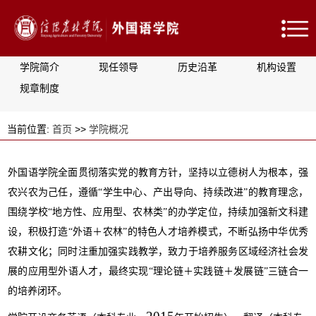
学院简介
现任领导
历史沿革
机构设置
规章制度
当前位置:
首页
>>
学院概况
外国语学院全面贯彻落实党的教育方针，坚持以立德树人为根本，强
农兴农为己任，遵循
“
学生中心、产出导向、持续改进
”
的教育理念，
围绕学校
“
地方性、应用型、农林类
”
的办学定位，持续加强新文科建
设，积极打造
“
外语＋农林
”
的特色人才培养模式，不断弘扬中华优秀
农耕文化；同时注重加强实践教学，致力于培养服务区域经济社会发
展的应用型外语人才，最终实现
“
理论链＋实践链＋发展链
”
三链合一
的培养闭环。