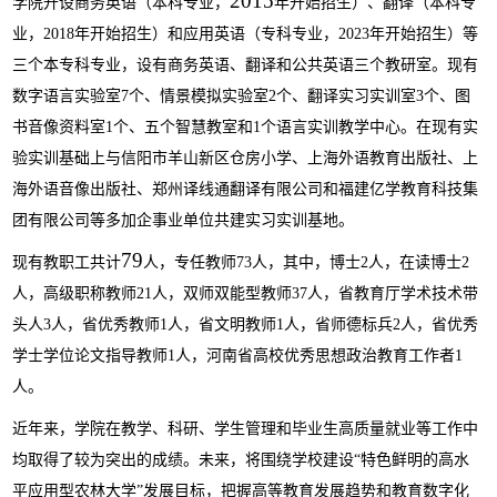
2015
学院开设商务英语（本科专业，
年开始招生）、翻译（本科专
业，
2018
年开始招生）和应用英语（专科专业，
2023
年开始招生）等
三个本专科专业，设有商务英语、翻译和公共英语三个教研室。现有
数字语言实验室
7
个、情景模拟实验室
2
个、翻译实习实训室
3
个、图
书音像资料室
1
个、五个智慧教室和
1
个语言实训教学中心。在现有实
验实训基础上与信阳市羊山新区仓房小学、上海外语教育出版社、上
海外语音像出版社、郑州译线通翻译有限公司和福建亿学教育科技集
团有限公司等多加企事业单位共建实习实训基地。
79
现有教职工共计
人，专任教师
73
人，其中，博士
2
人，在读博士
2
人，高级职称教师
21
人，双师双能型教师
37
人，省教育厅学术技术带
头人
3
人，省优秀教师
1
人，省文明教师
1
人，省师德标兵
2
人，省优秀
学士学位论文指导教师
1
人，河南省高校优秀思想政治教育工作者
1
人。
近年来，学院在教学、科研、学生管理和毕业生高质量就业等工作中
均取得了较为突出的成绩。未来，将围绕学校建设
“
特色鲜明的高水
平应用型农林大学
”
发展目标，把握高等教育发展趋势和教育数字化