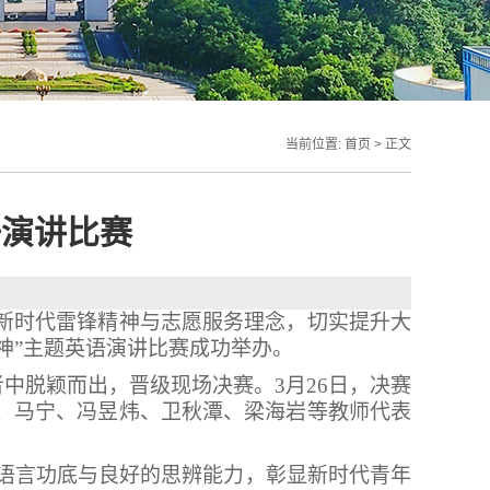
当前位置:
首页
> 正文
语演讲比赛
新时代雷锋精神与志愿服务理念，切实提升大
神
”
主题英语演讲比赛成功举办。
者中脱颖而出，晋级现场决赛。
3
月
26
日，决赛
、马宁、冯昱炜、卫秋潭、梁海岩等教师代表
语言功底与良好的思辨能力，彰显新时代青年