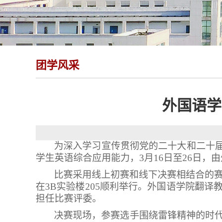
团学风采
外国语学
为深入学习宣传贯彻党的二十大和二十
学生英语综合应用能力，
3
月
16
日至
26
日，由
比赛采用线上初赛和线下决赛相结合的
在
3B
实验楼
205
顺利举行。外国语学院翻译
担任比赛评委。
决赛现场，参赛选手围绕雷锋精神的时