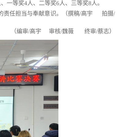
人、一等奖
4
人、二等奖
6
人、三等奖
8
人。
的责任担当与奉献意识。（
撰稿/高宇
拍摄/
（编审/高宇 审核/魏薇 终审/蔡志）