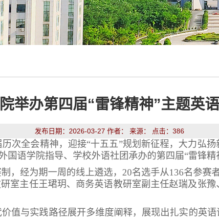
院举办第四届“雷锋精神”主题英
发布日期：2026-03-27 作者： 来源： 点击：
386
届历次全会精神，迎接
“
十五五
”
规划新征程，大力弘扬
外国语学院指导、学校外语社团承办的第四届
“
雷锋精
赛制，经为期一周的线上遴选，
20
名选手从
136
名参赛
教研室主任王珺玥、商务英语教研室副主任赵瑞及张豫
代价值与实践路径展开多维度阐释，展现出扎实的英语