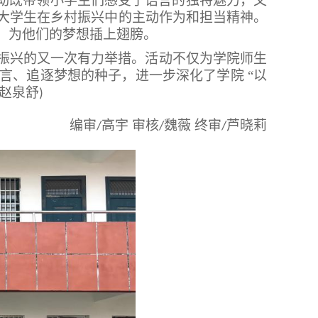
活动既带领小学生们感受了语言的独特魅力，又
大学生在乡村振兴中的主动作为和担当精神。
，为他们的梦想插上翅膀。
振兴的又一次有力举措。活动不仅为学院师生
言、追逐梦想的种子，进一步深化了学院
“以
赵泉舒
)
编审
高宇 审核
魏薇 终审
芦晓莉
/
/
/