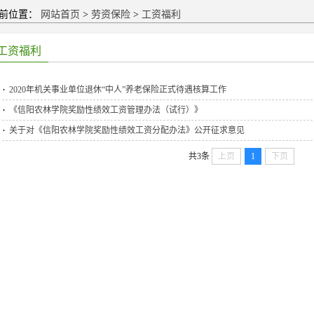
前位置：
网站首页
>
劳资保险
>
工资福利
工资福利
2020年机关事业单位退休“中人”养老保险正式待遇核算工作
《信阳农林学院奖励性绩效工资管理办法（试行）》
关于对《信阳农林学院奖励性绩效工资分配办法》公开征求意见
共3条
上页
1
下页