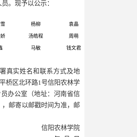
人员。现予以公示：
晓雪
杨柳
袁晶
娇娇
汤皓程
周萌
鑫
马敏
钱文君
并署真实姓名和联系方式及地
市平桥区北环路1号信阳农林学
察专员办公室（地址：河南省信
35），邮寄以邮戳时间为准，邮
信阳农林学院