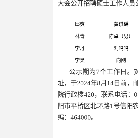
大会公开招聘硕士工作人员
邱爽
黄琪瑶
林青
陈卓（男）
李丹
刘鸣鸣
李昊
向
刚
公示期为7个工作日。
址，于2024年8月14日
院行政楼420，联系电话：
阳市平桥区北环路1号信阳农林
编：464000。