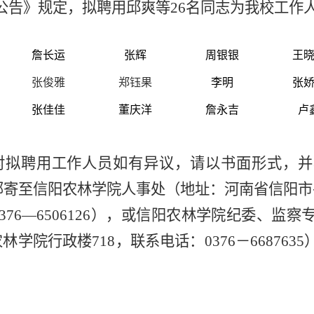
公告》规定，拟聘用邱爽等26名同志为我校工作
詹长运
张辉
周银银
王
张俊雅
郑钰果
李明
张
张佳佳
董庆洋
詹永吉
卢
对拟聘用工作人员如有异议，请以书面形式，
前，邮寄至信阳农林学院人事处（地址：河南省信阳
0376—6506126），或信阳农林学院纪委、监
学院行政楼718，联系电话：0376－66876