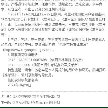
承诺，严格遵守考场纪律，拒绝作弊，违规必究，违法必惩，公平竞
争，从容应考，考出自己真实和理想的成绩！
4.2021年12月18日至12月27日期间，考生可凭网报用户名和密码
登录“研招网”自行下载打印《准考证》。《准考证》使用A4幅面白纸打
印，正、反两面在使用期间不得涂改或书写。考生凭下载打印的《准考
证》及本人有效居民身份证参加初试和复试（请务必保存好《准考证》
等）。
5.考点、考场、座号查询：考生在考试前一周内可以上网查询本人
的考点、考场和座号。查询网站名称：“信阳市教育体育局”
（http://www.xinyangedu.gov.cn）。
6.网报期间咨询电话：
0376—6698021 6687698 （信阳农林学院报名点）
0376-6222565（信阳市招生考试办公室报考点）
特别提醒：请考生务必牢记本人网报时的用户名和密码，后期打印
《准考证》、调剂录取等均需使用。
信阳农林学院报名点
2021年9月20日
上一条：
信阳农林学院2022年专升本招生计划
下一条：
信阳农林学院农学院2021年招生计划