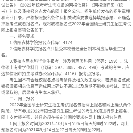
试公告》《2022年统考考生需准备的网报信息》《网报流程图（统
考）》以及我校报名点发布的网上报名公告、招生单位发布的招生章程
和专业目录，严格按照报名条件及相关政策要求选择填报志愿、正确选
择报考点或者报名点。现将我校报名点2022年全国硕士研究生招生考试
网上报名事项公告如下：
一、报名要求
1.信阳农林学院报名点代码：4174
2.信阳农林学院报名点只接受本校普通全日制本科应届毕业生报
名。
3.我校应届本科毕业生报考，涉及管理类科目（代码：199）、法
律硕士专业学位科目（代码：397、398、497、498）考试的考生，应
选择信阳市招生考试办公室(代码：4116）报考点报考。
考生因不符合我校报名点报考条件及相关政策要求，错选报名点或
错报漏报相关信息而造成网上确认不通过以及后期不能参加考试、复试
或录取的，后果由考生本人承担。
二、网上报名
2022年全国硕士研究生招生考试报名包括网上报名和网上确认两个
阶段。所有参加2022年硕士研究生招生考试的考生均须进行网上报名、
网上支付报考费，并且必须在指定时间按要求在网上确认报名信息。
1.网上报名时间为2021年10月5日至25日每天的9时至22时，网上
预报名时间为2021年9月24日至27日每天的9时至22时。