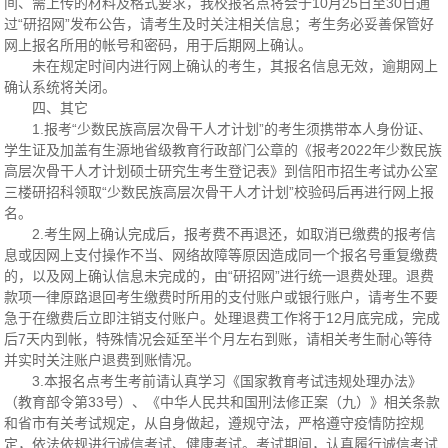
间、需上传的材料及格式要求，我校报名点将会于10月25日至30日通
过“研招网”发布公告，请考生及时关注相关信息；考生务必妥善保管好
网上报名所用的帐号和密码，用于后期网上确认。
未在规定时间内进行网上确认的考生，其报名信息无效，逾期网上
确认系统将关闭。
四、其它
1.报考“少数民族高层次骨干人才计划”的考生须携带本人身份证、
学生证及加盖有生源地省级教育行政部门公章的《报考2022年少数民族
高层次骨干人才计划硕士研究生考生登记表》到信阳市招生考试办公室
三楼研招科领取“少数民族高层次骨干人才计划”校验码后再进行网上报
名。
2.考生网上确认完成后，报考费不再退还，如取消已缴费的报考信
息或因网上支付操作不当、网络故障等原因造成同一个报名号重复缴费
的，以及网上确认信息未完成的，由“研招网”进行统一退费处理。退费
款项一律原路退回考生缴费时所用的支付账户或银行账户，请考生不要
急于在缴费后立即注销支付账户。处理退费工作将于12月底完成，完成
后7天内到帐，特殊情况会延至半个月左右到账，请相关考生耐心等待
并实时关注账户退费到账情况。
3.本报名点考生考前请认真学习《国家教育考试违规处理办法》
（教育部令第33号）、《中华人民共和国刑法修正案（九）》相关条款
和省市有关考试规定，从自身做起，遵规守法，严格遵守疫情防控规
定，依法依规进行诚信考试、健康考试。考试期间，认真履行诚信考试