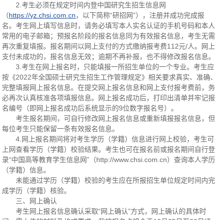
2.考生必须在规定时间内登中国研究生招生信息网
（
https://yz.chsi.com.cn
，以下简称“研招网”），注册并成功完成报
名。考生网上填写信息时，请务必填写本人实名认证的手机号码和本人
常用的电子邮箱；预报名阶段的报名信息同为有效报名信息，考生无需
再次重复填报。报名期间以网上支付的方式缴纳报考费112元/人。网上
支付未成功的，报名信息无效；逾期不再补报，也不得修改报名信息。
3.考生在网上报名时，只能填报一所招生单位的一个专业。考生应
按《2022年全国硕士研究生招生工作管理规定》相关要求真实、准确、
完整填报网上报名信息。在提交网上报名信息和网上支付报考费前，务
必再次认真核准各项填报信息。网上报名成功后，打印出清单并牢记报
名编号（即网上报名成功后系统显示的9位数字报名号）。
考生报名期间，可自行修改网上报名信息或重新填报报名信息，但
每位考生只能保留一条有效报名信息。
4.网上报名期间将对考生学历（学籍）信息进行网上校验，考生可
上网查看学历（学籍）校验结果。考生也可在报名前或报名期间自行登
录“中国高等教育学生信息网”（http://www.chsi.com.cn）查询本人学历
（学籍）信息。
未能通过学历（学籍）校验的考生应在所报招生单位规定时间内完
成学历（学籍）核验。
三、网上确认
考生网上报名信息确认采取“网上确认”方式，网上确认的具体时