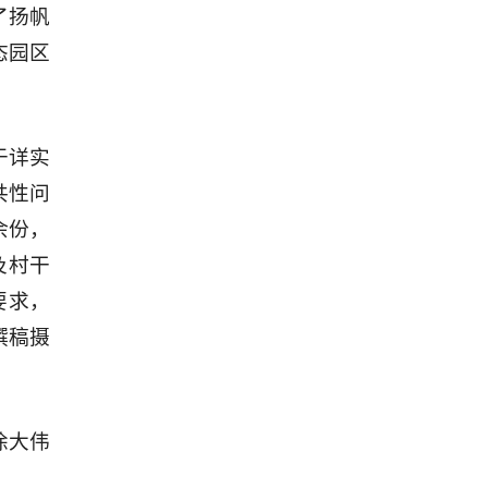
了扬帆
态园区
于详实
共性问
余份，
及村干
要求，
撰稿摄
/徐大伟