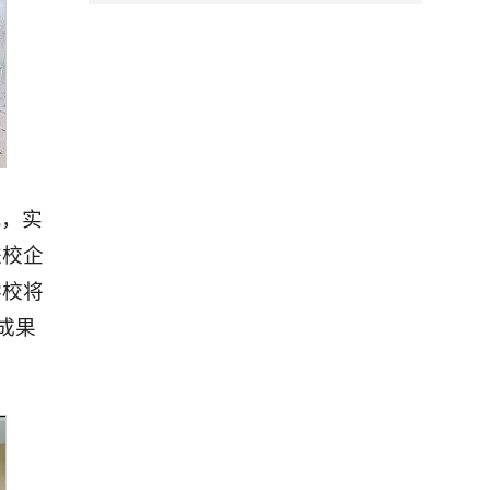
机，实
进校企
学校将
成果