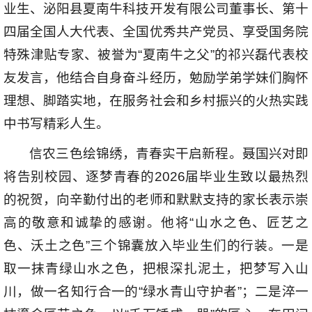
业生、泌阳县夏南牛科技开发有限公司董事长、第十
四届全国人大代表、全国优秀共产党员、享受国务院
特殊津贴专家、被誉为“夏南牛之父”的祁兴磊代表校
友发言，他结合自身奋斗经历，勉励学弟学妹们胸怀
理想、脚踏实地，在服务社会和乡村振兴的火热实践
中书写精彩人生。
信农三色绘锦绣，青春实干启新程。聂国兴对即
将告别校园、逐梦青春的2026届毕业生致以最热烈
的祝贺，向辛勤付出的老师和默默支持的家长表示崇
高的敬意和诚挚的感谢。他将“山水之色、匠艺之
色、沃土之色”三个锦囊放入毕业生们的行装。一是
取一抹青绿山水之色，把根深扎泥土，把梦写入山
川，做一名知行合一的“绿水青山守护者”；二是淬一