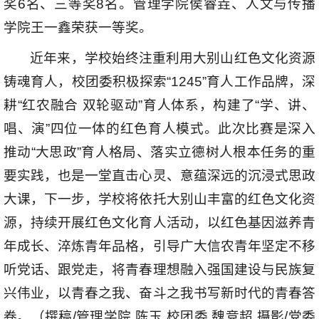
奖6名、三等奖8名。管理学院侯睿垚、人文与传播
学院王一鑫荣获一等奖。
近年来，学校始终注重利用大别山红色文化资源
铸魂育人，校团委积极探索“1245”育人工作品牌，深
耕“红农融合 双轮驱动”育人体系，构建了“学、讲、
唱、演”四位一体的红色育人模式。此次比赛是深入
推动“大思政”育人格局、落实立德树人根本任务的重
要实践，也是一堂直击心灵、意蕴深远的沉浸式思政
大课，下一步，学校将依托大别山丰富的红色文化资
源，持续开展红色文化育人活动，以红色基因滋养青
年成长、淬炼青年品格，引导广大信农青年坚定不移
听党话、跟党走，将青春理想融入强国建设与民族复
兴伟业，以青春之我、奋斗之我书写新时代的青春答
卷。（撰稿/管理学院 陈玉 校团委 魏竞超 摄影/党委