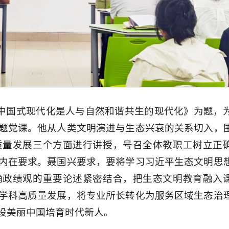
《中国式现代化是人与自然和谐共生的现代化》为题，
题党课。他从人类文明演进与生态兴衰的关系切入，
质量发展三个方面进行讲授，号召全体教职工树立正
内在要求。聂国兴要求，要将学习习近平生态文明思
确政绩观的重要论述紧密结合，把生态文明教育融入
学科高质量发展，将专业所长转化为服务区域生态治
设美丽中国培育时代新人。