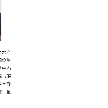
为水产
围绕生
确生态
想与深
课堂教
理、推