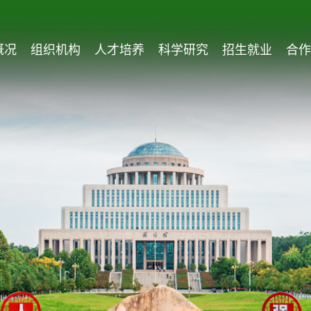
概况
组织机构
人才培养
科学研究
招生就业
合作