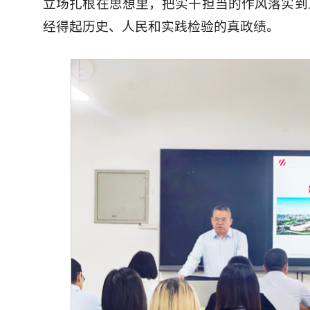
立场扎根在思想里，把实干担当的作风落实到
经得起历史、人民和实践检验的真政绩。