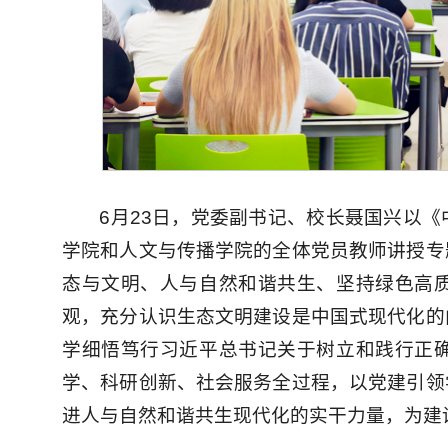
6月23日，党委副书记、校长聂国兴以
学院和人文与传播学院的全体党员教师讲授专
态与文明、人与自然和谐共生、坚持绿色高
观，充分认识生态文明建设是中国式现代化的
学细悟笃行习近平总书记关于树立和践行正
学、科研创新、社会服务全过程，以党建引领
进人与自然和谐共生现代化的实干力量，为建