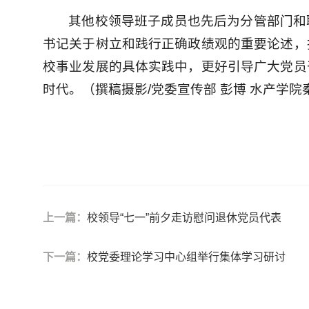
其他校领导班子成员也先后为分管部门和
书记关于树立和践行正确政绩观的重要论述，
校事业发展的具体实践中，更好引导广大党员
时代。（撰稿摄影/党委宣传部 彭博 水产学院
上一篇：
校领导“七一”前夕走访慰问退休党员代表
下一篇：
校党委理论学习中心组举行集体学习研讨