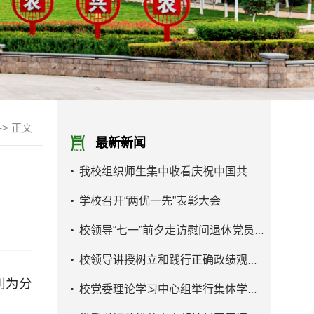
->
正文
最新新闻
我校组织师生集中收看庆祝中国共产党成...
学校召开“两优一先”表彰大会
校领导“七一”前夕走访慰问退休党员代表
校领导讲授树立和践行正确政绩观学习教...
别为分
校党委理论学习中心组举行集体学习研讨