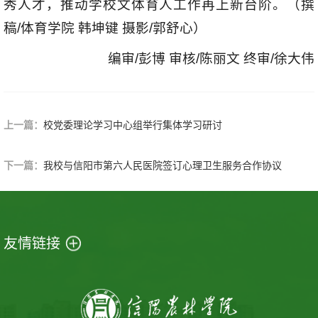
秀人才，推动学校文体育人工作再上新台阶。（撰
稿/体育学院 韩坤键 摄影/郭舒心）
编审/彭博 审核/陈丽文 终审/徐大伟
上一篇：
校党委理论学习中心组举行集体学习研讨
下一篇：
我校与信阳市第六人民医院签订心理卫生服务合作协议
友情链接