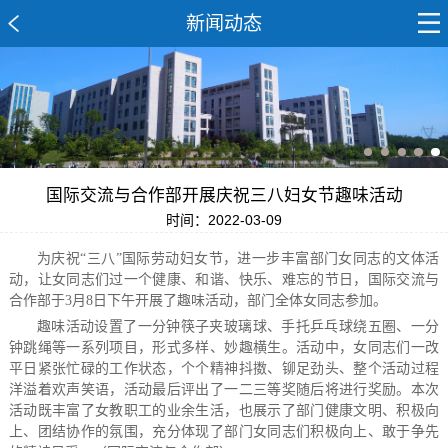
新闻动态
国际交流与合作部开展庆祝三八妇女节趣味活动
时间：2022-03-09
为庆祝“三八”国际劳动妇女节，进一步丰富部门女同志的文体活
动，让女同志们过一个健康、和谐、快乐、难忘的节日，国际交流与
合作部于3月8日下午开展了趣味活动，部门全体女同志参加。
趣味活动设置了一分钟筷子夹玻璃球、手托乒乓球绕五圈、一分
钟跳绳等一系列项目，形式多样、妙趣横生。活动中，女同志们一改
平日紧张忙碌的工作状态，个个精神抖擞、铆足劲头、整个活动过程
洋溢着欢声笑语，活动最后评出了一二三等奖随后将进行奖励。本次
活动既丰富了女教职工的业余生活，也展示了部门健康文明、积极向
上、团结协作的氛围，充分体现了部门女同志们积极向上、敢于争先