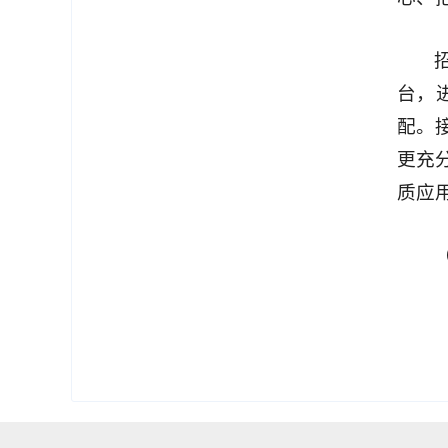
台，
配。
更充
质应