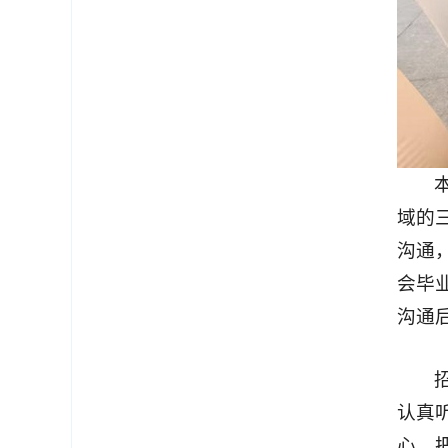
域的
沟通
会毕
沟通
认真
心、