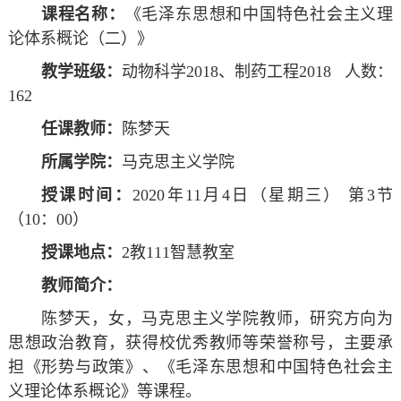
课程名称：
《毛泽东思想和中国特色社会主义理
论体系概论（二）》
教学班级：
动物科学
2018
、制药工程
2018
人数：
162
任课教师：
陈梦天
所属学院：
马克思主义学院
授课时间：
2020
年
11
月
4
日（星期三）
第
3
节
（
10
：
00
）
授课地点：
2
教
111
智慧教室
教师简介：
陈梦天，女，马克思主义学院教师，研究方向为
思想政治教育，获得校优秀教师等荣誉称号，主要承
担《形势与政策》、《毛泽东思想和中国特色社会主
义理论体系概论》等课程。