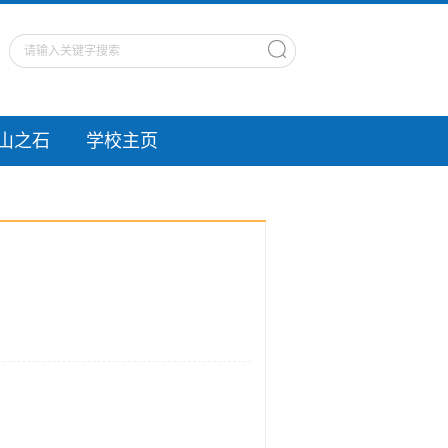
山之石
学校主页
）