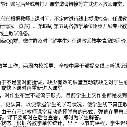
过管理账号后台或者打开课堂邀请链接等方式进入教师课堂
主任任根据教师上课时间，不定时进行线上授课检查，任课
行情况一览表》。第四周-第五周各教学单位逐步开展专业
线上教学准备。
班级QQ群、微信群及时了解学生对任课教师教学情况的评价
教学工作，两周内校领导、全校中层干部提交线上听课记录
。由于不是面对面授课，缺少有效的课堂互动就缺乏对学生
，或快下课时再重新进入课堂。
量，对作业布置不能流于形式。目前学生上交作业都是发
时、更认真，以便掌握学生的学习状况，使学生线下真正
时。由于有不少教师课堂互动选择弹幕的形式，弹幕在屏幕
答。课下要即时在后台查看，即时为学生解答。
生状态。根据各教学单位统计，早上1-2节的课程，学生